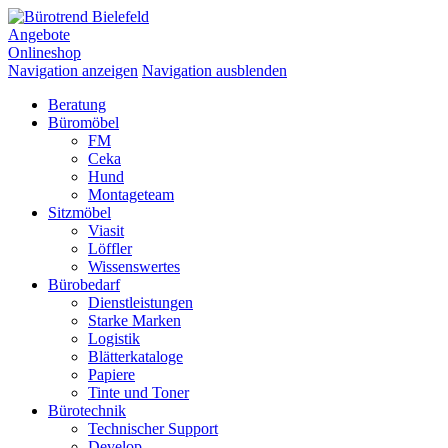
Angebote
Onlineshop
Navigation anzeigen
Navigation ausblenden
Beratung
Büromöbel
FM
Ceka
Hund
Montageteam
Sitzmöbel
Viasit
Löffler
Wissenswertes
Bürobedarf
Dienstleistungen
Starke Marken
Logistik
Blätterkataloge
Papiere
Tinte und Toner
Bürotechnik
Technischer Support
Develop