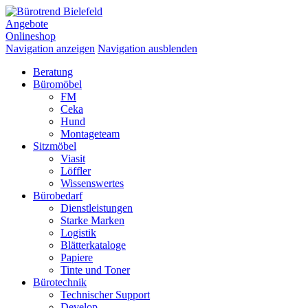
Angebote
Onlineshop
Navigation anzeigen
Navigation ausblenden
Beratung
Büromöbel
FM
Ceka
Hund
Montageteam
Sitzmöbel
Viasit
Löffler
Wissenswertes
Bürobedarf
Dienstleistungen
Starke Marken
Logistik
Blätterkataloge
Papiere
Tinte und Toner
Bürotechnik
Technischer Support
Develop