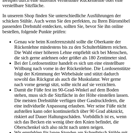
Beispiel durch eine stufenlos verstellbare Rückenlehne oder eine
verstellbare Sitzfläche.
In unserem Shop finden Sie unterschiedliche Ausführungen der
schicken Stühle. Auch wenn Sie den perfekten, zu Ihren Büromöbel
passenden Drehstuhl entdecken, sollten Sie, bevor Sie ihn online
bestellen, folgende Punkte prüfen:
Genau wie beim Konferenzstuhl sollte die Oberkante der
Rückenlehne mindestens bis zu den Schulterblättern reichen.
Die Wahl einer höheren Lehne empfiehlt sich bei Menschen,
die sich gerne anlehnen oder größer als 180 Zentimeter sind.
Bei der Lordosenstütze handelt es sich um eine einstellbare
Wölbung nach vorne in der Rückenlehne. Die Lordosenstütze
folgt der Krümmung der Wirbelsäule und stützt dadurch
sowohl das Rückgrat als auch die Muskulatur. Wer gerne
nach vorne geneigt sitzt, sollte nicht auf sie verzichten.
Damit die Füße fest im 90-Grad-Winkel auf dem Boden
stehen, muss sich die Sitzfläche in der Höhe einstellen lassen.
Die meisten Drehstühle verfügen über Gasdruckfedern, die
eine individuelle Anpassung erlauben. Wer seine Füße nicht
aufstellen kann oder kontinuierlich über 90 Grad abknickt,
riskiert auf Dauer Haltungsschäden. Vorbildlich ist es, wenn
sich das Becken ein wenig über den Knien befindet, die
Oberschenkel sich also nicht nach unten neigen.
Wir empfehlen für lange Stunden am Schreibtisch Stühle mit