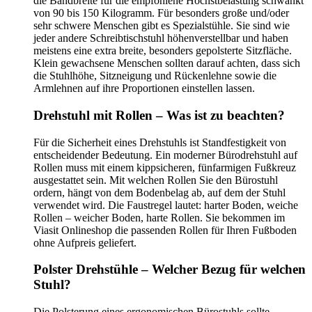
die Bandbreite für die empfohlene Höchstbelastung schwankt
von 90 bis 150 Kilogramm. Für besonders große und/oder
sehr schwere Menschen gibt es Spezialstühle. Sie sind wie
jeder andere Schreibtischstuhl höhenverstellbar und haben
meistens eine extra breite, besonders gepolsterte Sitzfläche.
Klein gewachsene Menschen sollten darauf achten, dass sich
die Stuhlhöhe, Sitzneigung und Rückenlehne sowie die
Armlehnen auf ihre Proportionen einstellen lassen.
Drehstuhl mit Rollen – Was ist zu beachten?
Für die Sicherheit eines Drehstuhls ist Standfestigkeit von
entscheidender Bedeutung. Ein moderner Bürodrehstuhl auf
Rollen muss mit einem kippsicheren, fünfarmigen Fußkreuz
ausgestattet sein. Mit welchen Rollen Sie den Bürostuhl
ordern, hängt von dem Bodenbelag ab, auf dem der Stuhl
verwendet wird. Die Faustregel lautet: harter Boden, weiche
Rollen – weicher Boden, harte Rollen. Sie bekommen im
Viasit Onlineshop die passenden Rollen für Ihren Fußboden
ohne Aufpreis geliefert.
Polster Drehstühle – Welcher Bezug für welchen
Stuhl?
Die Polsterung eines ergonomischen Bürostuhls sollte