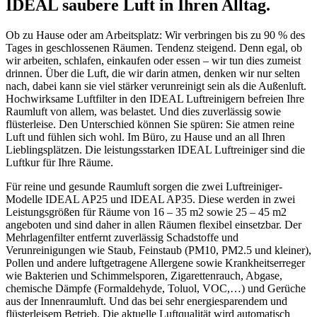
IDEAL saubere Luft in Ihren Alltag.
Ob zu Hause oder am Arbeitsplatz: Wir verbringen bis zu 90 % des
Tages in geschlossenen Räumen. Tendenz steigend. Denn egal, ob
wir arbeiten, schlafen, einkaufen oder essen – wir tun dies zumeist
drinnen. Über die Luft, die wir darin atmen, denken wir nur selten
nach, dabei kann sie viel stärker verunreinigt sein als die Außenluft.
Hochwirksame Luftfilter in den IDEAL Luftreinigern befreien Ihre
Raumluft von allem, was belastet. Und dies zuverlässig sowie
flüsterleise. Den Unterschied können Sie spüren: Sie atmen reine
Luft und fühlen sich wohl. Im Büro, zu Hause und an all Ihren
Lieblingsplätzen. Die leistungsstarken IDEAL Luftreiniger sind die
Luftkur für Ihre Räume.
Für reine und gesunde Raumluft sorgen die zwei Luftreiniger-
Modelle IDEAL AP25 und IDEAL AP35. Diese werden in zwei
Leistungsgrößen für Räume von 16 – 35 m2 sowie 25 – 45 m2
angeboten und sind daher in allen Räumen flexibel einsetzbar. Der
Mehrlagenfilter entfernt zuverlässig Schadstoffe und
Verunreinigungen wie Staub, Feinstaub (PM10, PM2.5 und kleiner),
Pollen und andere luftgetragene Allergene sowie Krankheitserreger
wie Bakterien und Schimmelsporen, Zigarettenrauch, Abgase,
chemische Dämpfe (Formaldehyde, Toluol, VOC,…) und Gerüche
aus der Innenraumluft. Und das bei sehr energiesparendem und
flüsterleisem Betrieb. Die aktuelle Luftqualität wird automatisch