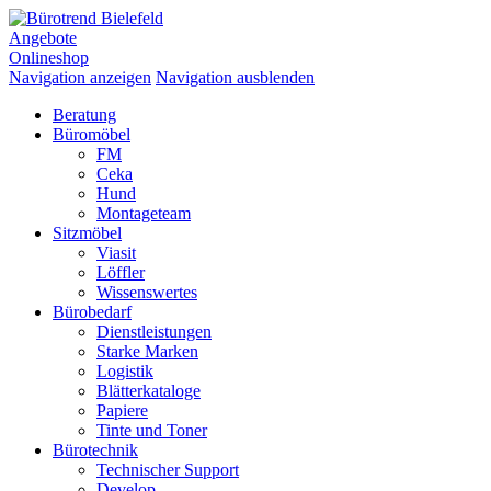
Angebote
Onlineshop
Navigation anzeigen
Navigation ausblenden
Beratung
Büromöbel
FM
Ceka
Hund
Montageteam
Sitzmöbel
Viasit
Löffler
Wissenswertes
Bürobedarf
Dienstleistungen
Starke Marken
Logistik
Blätterkataloge
Papiere
Tinte und Toner
Bürotechnik
Technischer Support
Develop