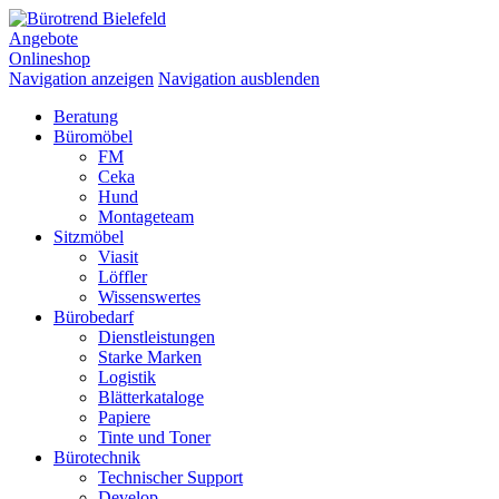
Angebote
Onlineshop
Navigation anzeigen
Navigation ausblenden
Beratung
Büromöbel
FM
Ceka
Hund
Montageteam
Sitzmöbel
Viasit
Löffler
Wissenswertes
Bürobedarf
Dienstleistungen
Starke Marken
Logistik
Blätterkataloge
Papiere
Tinte und Toner
Bürotechnik
Technischer Support
Develop