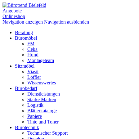
Angebote
Onlineshop
Navigation anzeigen
Navigation ausblenden
Beratung
Büromöbel
FM
Ceka
Hund
Montageteam
Sitzmöbel
Viasit
Löffler
Wissenswertes
Bürobedarf
Dienstleistungen
Starke Marken
Logistik
Blätterkataloge
Papiere
Tinte und Toner
Bürotechnik
Technischer Support
Develop